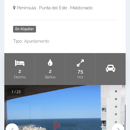
Península , Punta del Este , Maldonado
En Alquiler
Tipo:
Apartamento
2
2
75
Dorms
Baños
m2
1 / 23