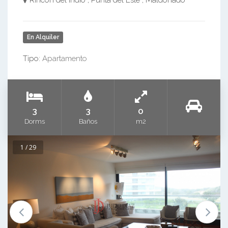
Rincón del Indio , Punta del Este , Maldonado
En Alquiler
Tipo:
Apartamento
3
3
0
Dorms
Baños
m2
1 / 29