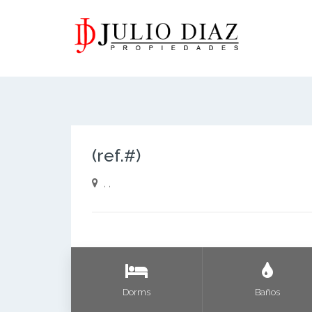
(ref.#)
, ,
Dorms
Baños